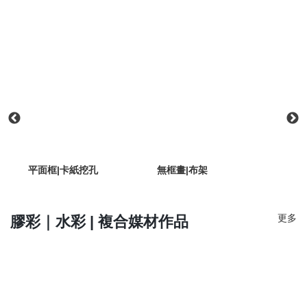
體框
平面框|卡紙挖孔
無框畫|布架
粉彩
更多
膠彩｜水彩 | 複合媒材作品