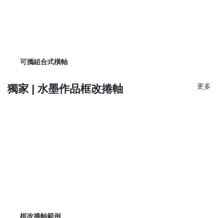
可攜組合式橫軸
更多
獨家 | 水墨作品框改捲軸
框改捲軸範例