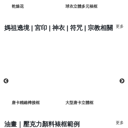
乾燥花
球衣立體多元裱框
球衣
更多
媽祖遶境 | 宮印 | 神衣 | 符咒 | 宗教相關
唐卡精緻榫接框
大型唐卡立體框
唐卡
更多
油畫｜壓克力顏料裱框範例