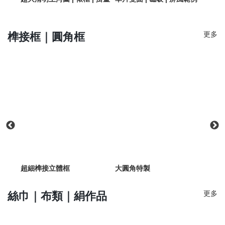
更多
榫接框｜圓角框
超細榫接立體框
大圓角特製
大圓
更多
絲巾｜布類｜絹作品