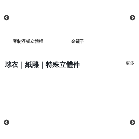
型掛
客制浮板立體框
金鏟子
雷射
更多
球衣｜紙雕｜特殊立體件