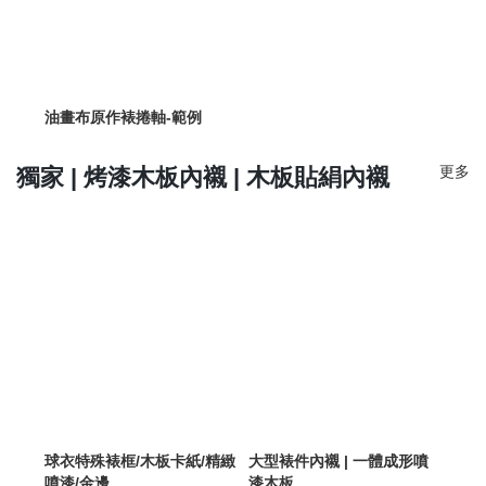
油畫布原作裱捲軸-範例
更多
獨家 | 烤漆木板內襯 | 木板貼絹內襯
球衣特殊裱框/木板卡紙/精緻
大型裱件內襯 | 一體成形噴
噴漆/金邊
漆木板