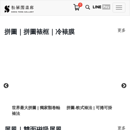
0
切
換
導
航
更多
拼圖｜拼圖裱框｜冷裱膜
世界最大拼圖 | 獨家類卷軸
拼圖-軟式裱法 | 可捲可掛
客制
裱法
更多
屏風｜雙面磁吸屏風