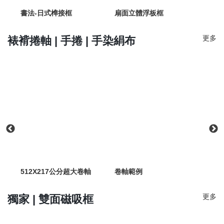
書法-日式榫接框
扇面立體浮板框
書法
更多
裱褙捲軸 | 手捲 | 手染絹布
512X217公分超大卷軸
卷軸範例
卷軸
更多
獨家 | 雙面磁吸框