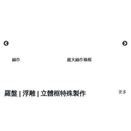
絲巾
超大絲巾裱框
愛馬
140
更多
羅盤 | 浮雕 | 立體框特殊製作