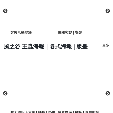
客製活動展牆
層櫃客製 | 安裝
客製
更多
風之谷 王蟲海報｜各式海報 | 版畫
超大清明上河圖 | 裱框 | 掛畫
單片雙面 | 磁吸 | 屏風範例
雙面