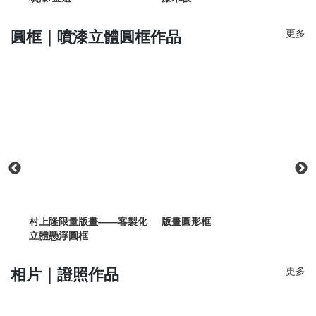
更多
圓框｜噴漆立體圓框作品
村上隆限量版畫——客製化
版畫圓形框
圓框
立體懸浮圓框
更多
相片｜證照作品