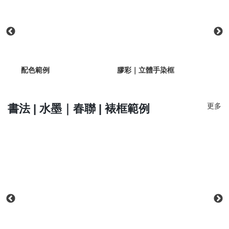
工框
配色範例
膠彩｜立體手染框
水墨
框
更多
書法 | 水墨｜春聯 | 裱框範例