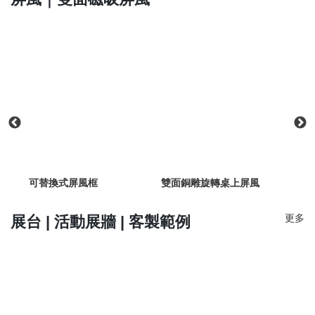
可替換式屏風框
雙面銅雕旋轉桌上屏風
日式
更多
展台 | 活動展牆 | 客製範例