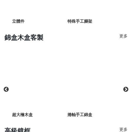
立體件
特殊手工腳架
上蓋
更多
錦盒木盒客製
超大檜木盒
捲軸手工錦盒
二合
更多
高級鏡框