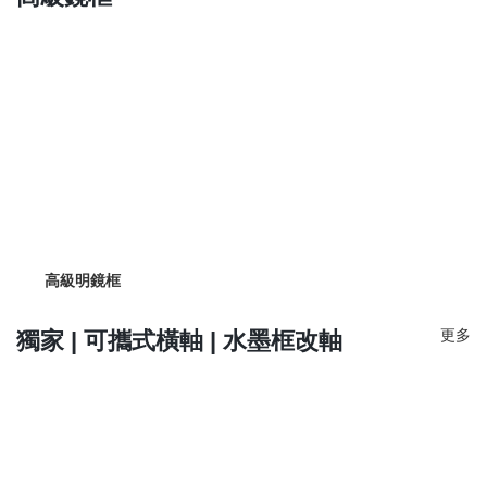
高級明鏡框
更多
獨家 | 可攜式橫軸 | 水墨框改軸