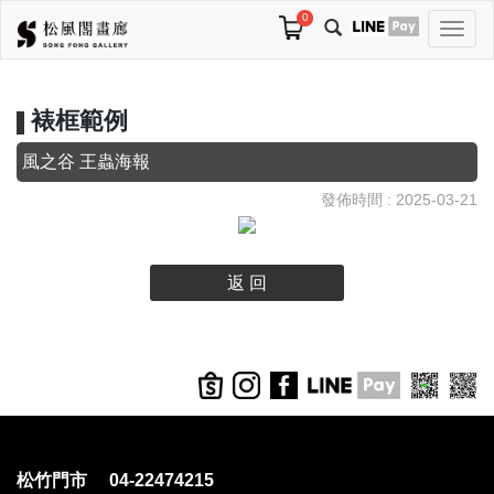
0
切
換
導
航
裱框範例
風之谷 王蟲海報
發佈時間 : 2025-03-21
返 回
松竹門市 04-22474215