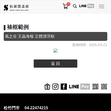
0
切
換
導
航
裱框範例
風之谷 王蟲海報 立體漂浮框
發佈時間 : 2025-03-21
返 回
松竹門市 04-22474215