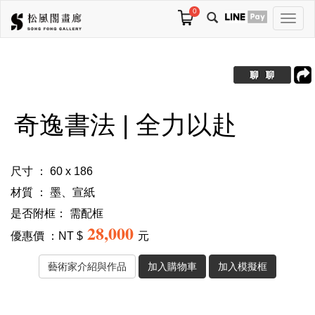
0
切
換
導
航
奇逸書法 | 全力以赴
尺寸 ： 60 x 186
材質 ： 墨、宣紙
是否附框：
需配框
28,000
優惠價 ：NT $
元