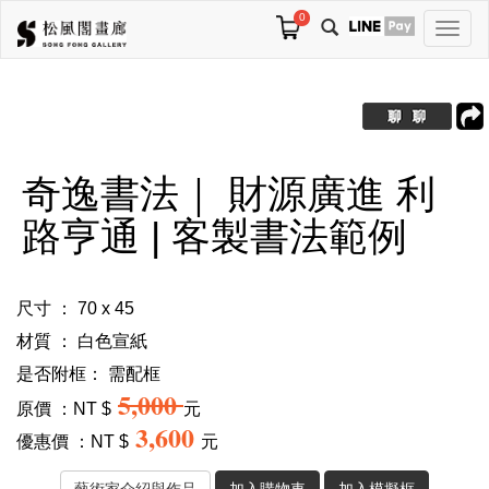
0
切
換
導
航
奇逸書法｜ 財源廣進 利
路亨通 | 客製書法範例
尺寸 ： 70 x 45
材質 ： 白色宣紙
是否附框：
需配框
5,000
原價 ：NT $
元
3,600
優惠價 ：NT $
元