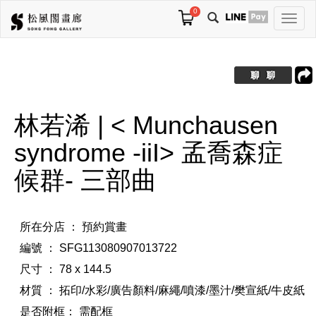
0
切
換
導
航
林若浠 | < Munchausen
syndrome -iiI> 孟喬森症
候群- 三部曲
所在分店 ： 預約賞畫
編號 ： SFG113080907013722
尺寸 ： 78 x 144.5
材質 ： 拓印/水彩/廣告顏料/麻繩/噴漆/墨汁/樊宣紙/牛皮紙
是否附框：
需配框