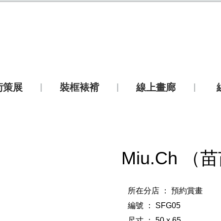
術策展
裝框裱褙
線上畫廊
Miu.Ch （
所在分店 ： 預約賞畫
編號 ： SFG05
尺寸 ： 50 x 65