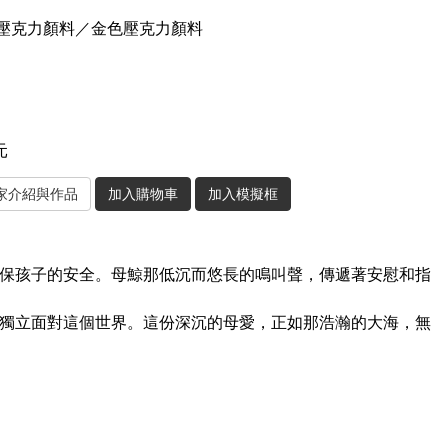
／壓克力顏料／金色壓克力顏料
元
保孩子的安全。母鯨那低沉而悠長的鳴叫聲，傳遞著安慰和指
獨立面對這個世界。這份深沉的母愛，正如那浩瀚的大海，無