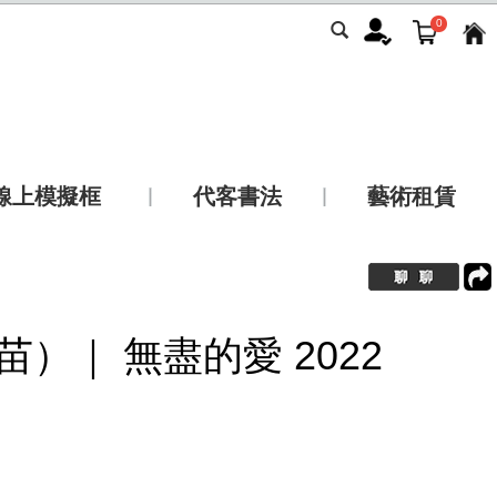
0
線上模擬框
代客書法
藝術租賃
苗苗）｜ 無盡的愛 2022