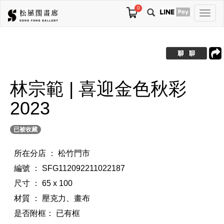
0
切
換
導
航
林宗範 | 喜迎金色秋彩
2023
已被收藏
所在分店 ： 松竹門市
編號 ： SFG112092211022187
尺寸 ： 65 x 100
材質 ： 壓克力、畫布
是否附框：
已有框