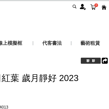
0
線上模擬框
代客書法
藝術租賃
日紅葉 歲月靜好 2023
4013