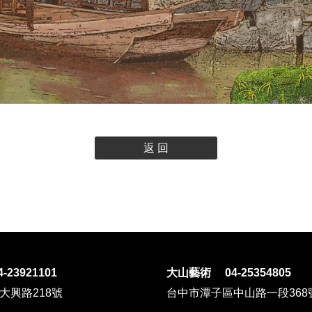
返 回
23921101
大山藝術 04-25354805
大興路218號
台中市潭子區中山路一段368