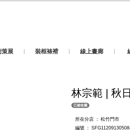
術策展
裝框裱褙
線上畫廊
林宗範 | 秋
已被收藏
所在分店 ： 松竹門市
編號 ： SFG11209130508