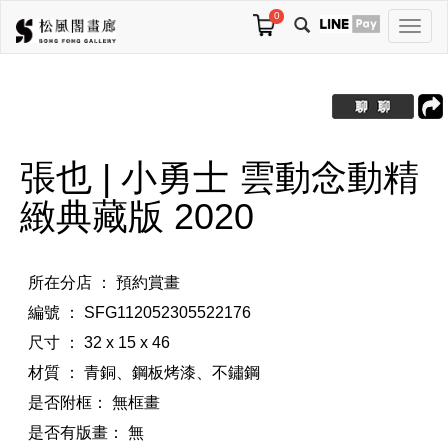
0
切
換
導
航
張也 | ⼩勇士 雲動念動精
緻典藏版 2020
所在分店 ： 預約賞畫
編號 ： SFG112052305522176
尺寸 ： 32 x 15 x 46
材質 ： 青銅、鋼板烤漆、不鏽鋼
是否附框：
無框畫