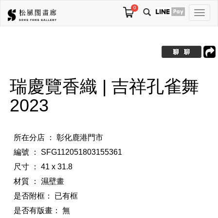
0
切
換
導
航
瑞慶覽香織 | 吉祥孔雀舞
2023
所在分店 ： 彰化鹿港門市
編號 ： SFG112051803155361
尺寸 ： 41 x 31.8
材質 ： 濕壁畫
是否附框：
已有框
是否有版畫：
無