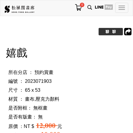
0
切
換
導
航
嬉戲
所在分店 ： 預約賞畫
編號 ： 2023071903
尺寸 ： 65 x 53
材質 ： 畫布,壓克力顏料
是否附框：
無框畫
是否有版畫：
無
12,000
原價 ：NT $
元