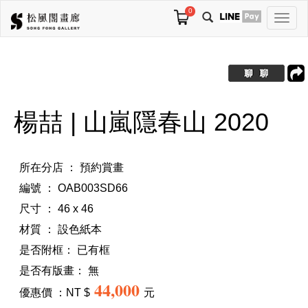
0
切
換
導
航
楊喆 | 山嵐隱春山 2020
所在分店 ： 預約賞畫
編號 ： OAB003SD66
尺寸 ： 46 x 46
材質 ： 設色紙本
是否附框：
已有框
是否有版畫：
無
44,000
優惠價 ：NT $
元