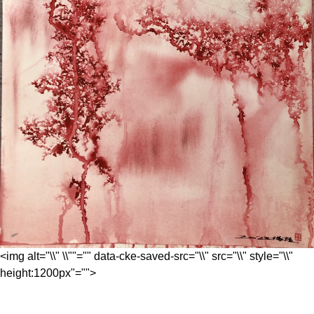
<img alt="\\" \\""="" data-cke-saved-src="\\" src="\\" style="\\"
height:1200px"="">