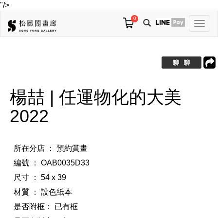
"/>
0
切
換
導
航
楊喆 | 任運物化的大美
2022
所在分店 ： 預約賞畫
編號 ： OAB0035D33
尺寸 ： 54 x 39
材質 ： 設色紙本
是否附框：
已有框