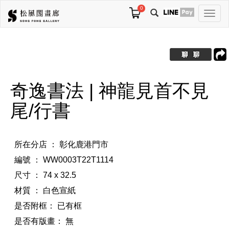
0
切
換
導
航
奇逸書法 | 神龍見首不見
尾/行書
所在分店 ： 彰化鹿港門市
編號 ： WW0003T22T1114
尺寸 ： 74 x 32.5
材質 ： 白色宣紙
是否附框：
已有框
是否有版畫：
無