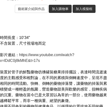
時間長度：10’34”
不含裝置，尺寸視場地而定
影片連結：
https://www.youtube.com/watch?
v=lDdC0j8kMhE&t=17s
裝置於管子的鮮豔藥物彷彿罐裝糖果排排擺設，表達時間流逝速
度的主觀感受和相對論，在不同的累積與倒轉速度中，呈現不盡
相同的時間流動。快轉、倒轉的藥物掉落聲，讓藥物的掉落與累
積變成一種輕盈的氛圍，營造藥物甜美與歡樂的感官，扭轉疾病
的沉重。藥物在當今已是大眾習以為常的一部分，使用藥物越來
越稀鬆平常，而非一種病重、絕望的象徵。
使用不同色彩的藥物與健康食品，以循環的位置排放不同的藥