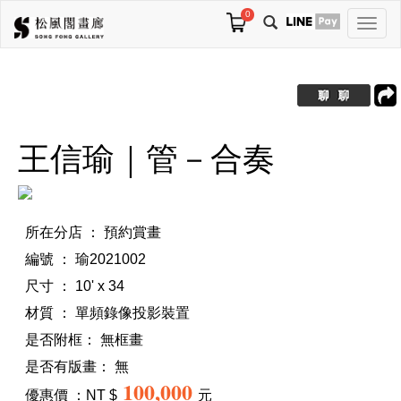
0
切
換
導
航
王信瑜｜管－合奏
所在分店 ： 預約賞畫
編號 ： 瑜2021002
尺寸 ： 10' x 34
材質 ： 單頻錄像投影裝置
是否附框：
無框畫
是否有版畫：
無
100,000
優惠價 ：NT $
元