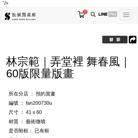
"/>
0
切
換
導
航
林宗範｜弄堂裡 舞春風｜
60版限量版畫
所在分店 ： 預約賞畫
編號 ： fan200730u
尺寸 ： 41 x 60
材質 ： 藝術微噴
是否附框：
已有框