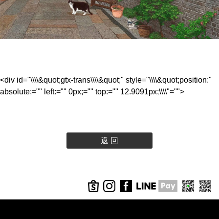
<div id="\\\\&quot;gtx-trans\\\\&quot;" style="\\\\&quot;position:"
absolute;="" left:="" 0px;="" top:="" 12.9091px;\\\\"="">
返 回