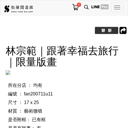
0
切
換
導
航
林宗範｜跟著幸福去旅行
｜限量版畫
所在分店 ： 均有
編號 ： fan200711u11
尺寸 ： 17 x 25
材質 ： 藝術微噴
是否附框：
已有框
是否有版畫：
有