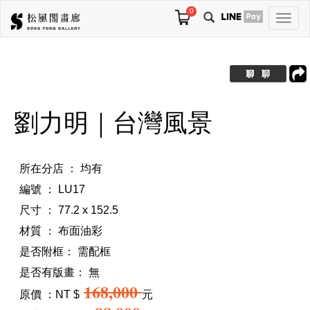
0
切
換
導
航
劉力明｜台灣風景
所在分店 ： 均有
編號 ： LU17
尺寸 ： 77.2 x 152.5
材質 ： 布面油彩
是否附框：
需配框
是否有版畫：
無
168,000
原價 ：NT $
元