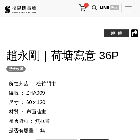
0
切
換
導
航
趙永剛｜荷塘寫意 36P
已被收藏
所在分店 ： 松竹門市
編號 ： ZHA009
尺寸 ： 60 x 120
材質 ： 布面油畫
是否附框：
無框畫
是否有版畫：
無