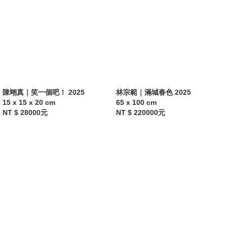
蕭妤鴒 
Yu Ling HSIAO
藍寅瑋 
Yin Wei LAN
郭雅倢 
Ya Chieh KUO
陳翊真｜笑一個吧！ 2025
林宗範｜滿城春色 2025
簡維宏 
Wei Hung CHIEN
15 x 15 x 20 cm
65 x 100 cm
NT $ 28000元
NT $ 220000元
陳怡芬        Yi Fen CHEN
顏子寧 
Zih Ning YEN
宮敬婷        Ching Ting KUNG
王又陞 
Yu Sheng WANG
郭欣昀 
Tami KUO