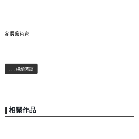
參展藝術家
陳翊真        Yi Chen CHEN
. . . 繼續閱讀
謝坤龍
 Kun Lung HSIEH
林春宏 
Chun Hung LIN
梁 月 
Yue LIANG
相關作品
林宗範
 Tsung Fan LIN
張桂蓮 
Kuei Lien CHANG