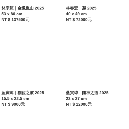
林宗範｜金楓嵐山 2025
黃郁珊 
Miso
林春宏｜凝 2025
53 x 80 cm
40 x 49 cm
NT $ 137500元
NT $ 72000元
施姵妤 
Pei Yu SHIH
謝志康 
Chee Hong CHEAH
王逸家 
Yi Jia WANG
吳佳達 
Jia Da WU
蔡丞琳 
Cheng Lin TSAI
吳翎瑜 
Ling Yu WU
藍寅瑋｜稻佐之濱 2025
藍寅瑋｜隨神之道 2025
15.5 x 22.5 cm
22 x 27 cm
NT $ 9000元
NT $ 12000元