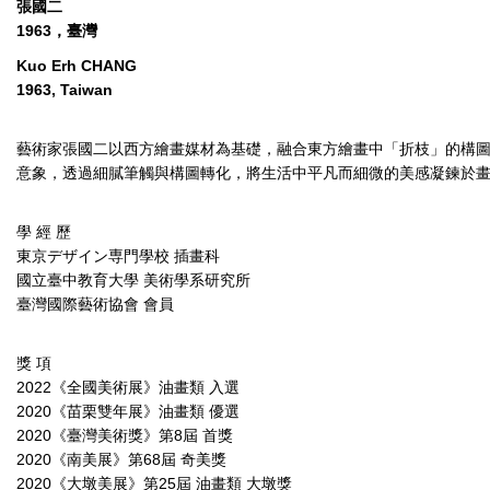
張國二
1963，臺灣
Kuo Erh CHANG
1963, Taiwan
藝術家張國二以西方繪畫媒材為基礎，融合東方繪畫中「折枝」的構
意象，透過細膩筆觸與構圖轉化，將生活中平凡而細微的美感凝鍊於
學 經 歷
東京デザイン専門學校 插畫科
國立臺中教育大學 美術學系研究所
臺灣國際藝術協會 會員
獎 項
2022《全國美術展》油畫類 入選
2020《苗栗雙年展》油畫類 優選
2020《臺灣美術獎》第8屆 首獎
2020《南美展》第68屆 奇美獎
2020《大墩美展》第25屆 油畫類 大墩獎