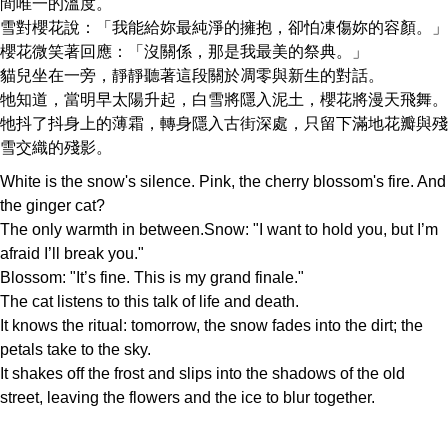
間唯一的溫度。
雪對櫻花說：「我能給妳最純淨的擁抱，卻怕凍傷妳的容顏。」
櫻花微笑著回應：「沒關係，那是我最美的祭典。」
貓兒坐在一旁，靜靜聽著這段關於凋零與新生的對話。
牠知道，當明早太陽升起，白雪將隱入泥土，櫻花將漫天飛舞。
牠抖了抖身上的薄霜，轉身隱入古街深處，只留下滿地花瓣與殘
雪交織的殘影。
White is the snow's silence. Pink, the cherry blossom's fire. And
the ginger cat?
The only warmth in between.Snow: "I want to hold you, but I’m
afraid I’ll break you."
Blossom: "It’s fine. This is my grand finale."
The cat listens to this talk of life and death.
It knows the ritual: tomorrow, the snow fades into the dirt; the
petals take to the sky.
It shakes off the frost and slips into the shadows of the old
street, leaving the flowers and the ice to blur together.