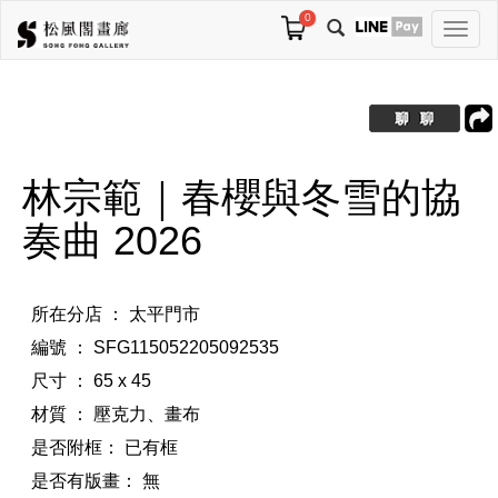
0
切
換
導
航
林宗範｜春櫻與冬雪的協
奏曲 2026
所在分店 ： 太平門市
編號 ： SFG115052205092535
尺寸 ： 65 x 45
材質 ： 壓克力、畫布
是否附框：
已有框
是否有版畫：
無