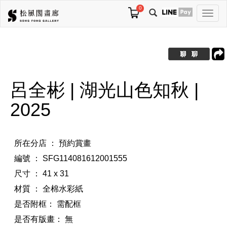
0
切
換
導
航
呂全彬 | 湖光山色知秋 |
2025
所在分店 ： 預約賞畫
編號 ： SFG114081612001555
尺寸 ： 41 x 31
材質 ： 全棉水彩紙
是否附框：
需配框
是否有版畫：
無