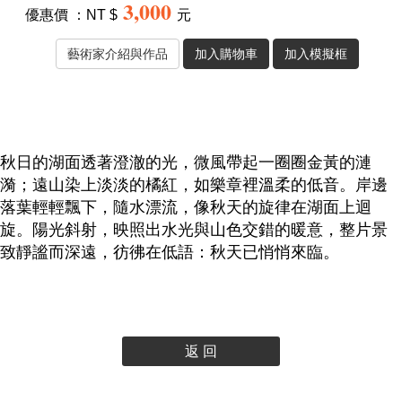
3,000
優惠價 ：NT $
元
秋日的湖面透著澄澈的光，微風帶起一圈圈金黃的漣
漪；遠山染上淡淡的橘紅，如樂章裡溫柔的低音。岸邊
落葉輕輕飄下，隨水漂流，像秋天的旋律在湖面上迴
旋。陽光斜射，映照出水光與山色交錯的暖意，整片景
致靜謐而深遠，彷彿在低語：秋天已悄悄來臨。
返 回