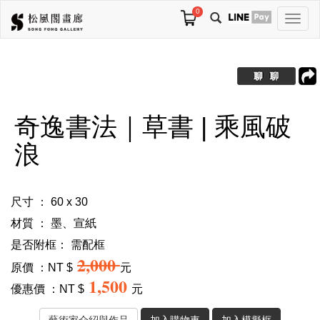
0
切
換
導
航
奇逸書法｜草書 | 乘風破
浪
尺寸 ： 60 x 30
材質 ： 墨、宣紙
是否附框：
需配框
2,000
原價 ：NT $
元
1,500
優惠價 ：NT $
元