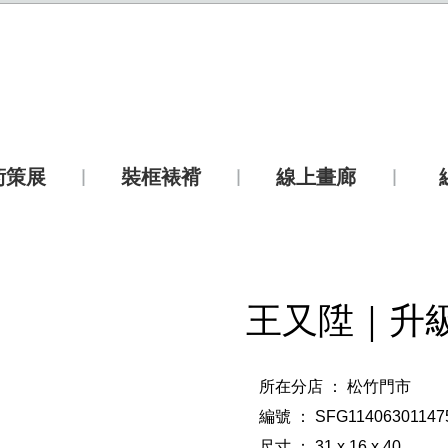
術策展
裝框裱褙
線上畫廊
王又陞｜升級 
所在分店 ： 松竹門市
編號 ： SFG11406301147
尺寸 ： 31 x 16 x 40