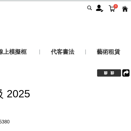
0
線上模擬框
代客書法
藝術租賃
2025
5380