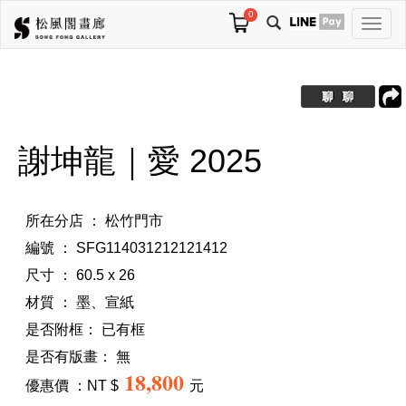
0
切
換
導
航
謝坤龍｜愛 2025
所在分店 ： 松竹門市
編號 ： SFG114031212121412
尺寸 ： 60.5 x 26
材質 ： 墨、宣紙
是否附框：
已有框
是否有版畫：
無
18,800
優惠價 ：NT $
元