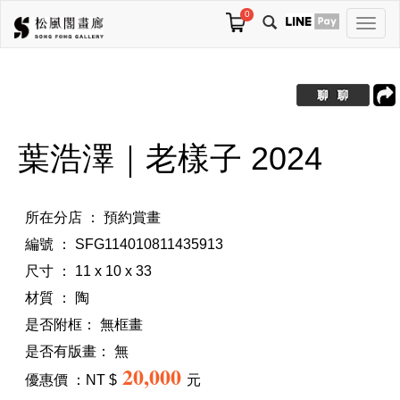
0
切
換
導
航
葉浩澤｜老樣子 2024
所在分店 ： 預約賞畫
編號 ： SFG114010811435913
尺寸 ： 11 x 10 x 33
材質 ： 陶
是否附框：
無框畫
是否有版畫：
無
20,000
優惠價 ：NT $
元