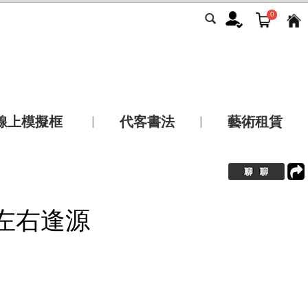
0
線上模擬框
代客書法
藝術租賃
左右逢源