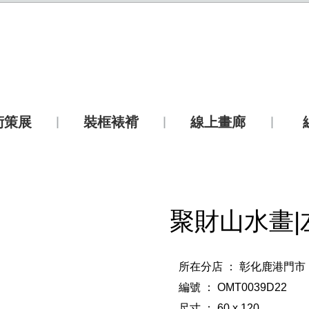
術策展
裝框裱褙
線上畫廊
聚財山水畫|
所在分店 ： 彰化鹿港門市
編號 ： OMT0039D22
尺寸 ： 60 x 120