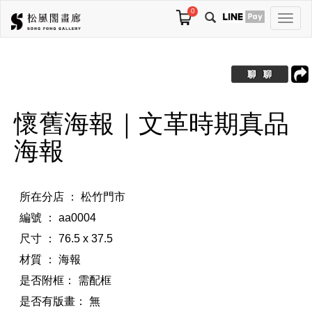
0
切
換
導
航
懷舊海報｜文革時期真品
海報
所在分店 ： 松竹門市
編號 ： aa0004
尺寸 ： 76.5 x 37.5
材質 ： 海報
是否附框：
需配框
是否有版畫：
無