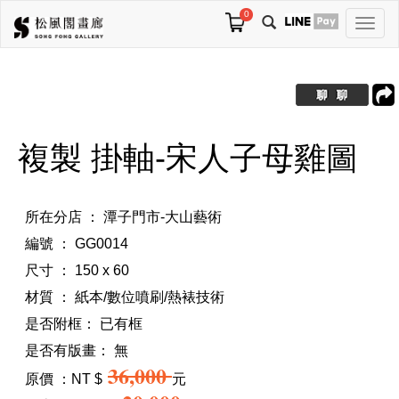
0
切
換
導
航
複製 掛軸-宋人子母雞圖
所在分店 ： 潭子門市-大山藝術
編號 ： GG0014
尺寸 ： 150 x 60
材質 ： 紙本/數位噴刷/熱裱技術
是否附框：
已有框
是否有版畫：
無
36,000
原價 ：NT $
元