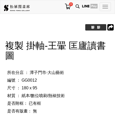
0
切
換
導
航
複製 掛軸-王翬 匡廬讀書
圖
所在分店 ： 潭子門市-大山藝術
編號 ： GG0012
尺寸 ： 180 x 95
材質 ： 紙本/數位噴刷/熱裱技術
是否附框：
已有框
是否有版畫：
無